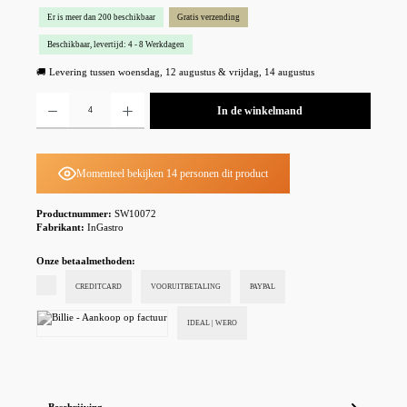
Er is meer dan 200 beschikbaar
Gratis verzending
Beschikbaar, levertijd: 4 - 8 Werkdagen
🚚 Levering tussen woensdag, 12 augustus & vrijdag, 14 augustus
Producthoeveelheid: Voer de gewenste hoeveelheid in of gebruik de knoppen om de hoeveelheid te
In de winkelmand
Momenteel bekijken 14 personen dit product
Productnummer:
SW10072
Fabrikant:
InGastro
Onze betaalmethoden:
CREDITCARD
VOORUITBETALING
PAYPAL
IDEAL | WERO
Billie - Aankoop op factuur