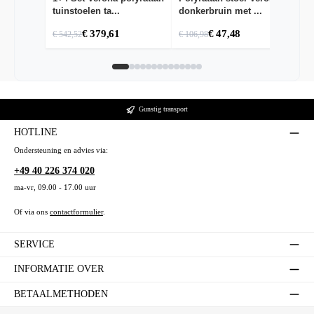
tuinstoelen ta...
donkerbruin met ...
1
kr
€ 379,61
€ 47,48
€
€ 542,52
€ 106,98
Gunstig transport
HOTLINE
Ondersteuning en advies via:
+49 40 226 374 020
ma-vr, 09.00 - 17.00 uur
Of via ons
contactformulier
.
SERVICE
INFORMATIE OVER
BETAALMETHODEN