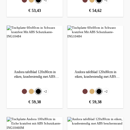
+
2
+
2
Dunkelbraun (Wenge)
Eiken
Zwart
Dunkelbraun (Wenge)
Eiken
Zwart
normale prijs:
€ 53,43
normale prijs:
€ 54,62
Andora tafelblad 120x80cm in
Andora tafelblad 120x80cm in
eiken, krasbestendig met ABS
eiken, krasbestendig met ABS
beschermrand
beschermrand
Selecteer
Selecteer
Kleur
Kleur
+
2
+
2
Dunkelbraun (Wenge)
Eiken
Zwart
Dunkelbraun (Wenge)
Eiken
Zwart
normale prijs:
€ 59,38
normale prijs:
€ 59,38