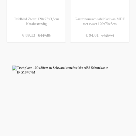
Tafelblad Zwart 120x75x3,5cm
Gastronomisch tafelblad van MDF
Krasbestendig
met zwart 120x70x5cm
krasbestendig
normale prijs:
normale prijs:
verkoopprijs:
€ 89,13
verkoopprijs:
€ 94,01
€ 117,81
€ 129,71