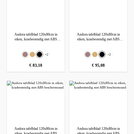
Andora tafelblad 120x80cm in
Andora tafelblad 120x80cm in
eiken, krasbestendig met ABS
eiken, krasbestendig met ABS
beschermrand
beschermrand
Selecteer
Selecteer
Kleur
Kleur
+
2
+
2
Dunkelbraun (Wenge)
(Deze optie is momenteel niet beschikbaar.)
Eiken
Zwart
Dunkelbraun (Wenge)
(Deze optie is momenteel niet beschikbaa
Eiken
Zwart
normale prijs:
€ 83,18
normale prijs:
€ 95,08
Andora tafelblad 120x80cm in
Andora tafelblad 120x80cm in
eiken, krasbestendig met ABS
eiken, krasbestendig met ABS