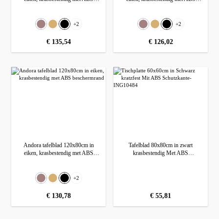
beschermrand
beschermrand
Selecteer
Selecteer
Kleur
Kleur
+
2
+
2
Dunkelbraun (Wenge)
(Deze optie is momenteel niet beschikbaar.)
Eiken
Zwart
Dunkelbraun (Wenge)
(Deze optie is momenteel niet beschikbaa
Eiken
Zwart
normale prijs:
€ 135,54
normale prijs:
€ 126,02
Andora tafelblad 120x80cm in
Tafelblad 80x80cm in zwart
eiken, krasbestendig met ABS
krasbestendig Met ABS
beschermrand
beschermrand
Selecteer
Kleur
+
2
Dunkelbraun (Wenge)
(Deze optie is momenteel niet beschikbaar.)
Eiken
Zwart
normale prijs:
€ 130,78
normale prijs:
€ 55,81