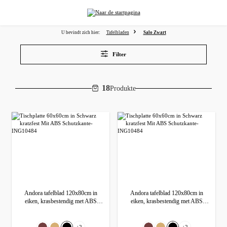
hoofdinhoud
U bevindt zich hier:
Tafelbladen
Salo Zwart
Filter
18
Produkte
Andora tafelblad 120x80cm in
Andora tafelblad 120x80cm in
eiken, krasbestendig met ABS
eiken, krasbestendig met ABS
beschermrand
beschermrand
Selecteer
Selecteer
Kleur
Kleur