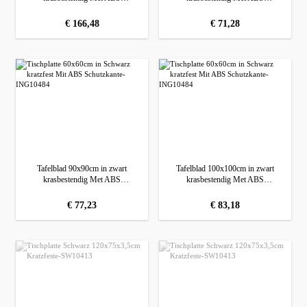
beschermrand
beschermrand
normale prijs:
€ 166,48
normale prijs:
€ 71,28
Tafelblad 90x90cm in zwart
Tafelblad 100x100cm in zwart
krasbestendig Met ABS
krasbestendig Met ABS
beschermrand
beschermrand
normale prijs:
€ 77,23
normale prijs:
€ 83,18