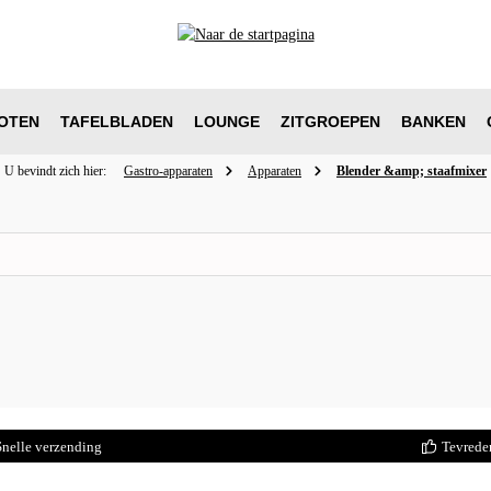
OTEN
TAFELBLADEN
LOUNGE
ZITGROEPEN
BANKEN
U bevindt zich hier:
Gastro-apparaten
Apparaten
Blender &amp; staafmixer
Snelle verzending
Tevrede