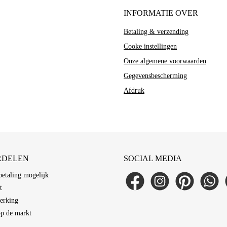
INFORMATIE OVER
ir verwenden Cookies
Betaling & verzending
ese Website verwendet Cookies, um Ihnen das beste Erlebnis auf unserer Website zu
eten. Sie können auswählen, welche Cookie-Kategorien Sie zulassen möchten.
Cooke instellingen
Erforderlich
Onze algemene voorwaarden
Cookie
Diese Cookies sind für die Grundfunktionen der Website erforderlich.
Anbieter
Zweck
Dauer
Alle akzeptieren
Anpassen
Alle ablehnen
Gegevensbescherming
Funktional
session-
Dieser Shop
Sitzungsverwaltung
Sitzung
Diese Cookies ermöglichen erweiterte Funktionen und Personalisierung.
Afdruk
Analyse
csrf
Dieser Shop
Schutz vor Cross-Site-Request-Forgery
Sitzung
Diese Cookies helfen uns, die Nutzung unserer Website zu verstehen.
Marketing
bubisoft_cookie_consent
Dieser Shop
Speichert Ihre Cookie-Einstellungen
365 Tage
Diese Cookies werden verwendet, um Ihnen relevante Werbung anzuzeigen.
wishlist-enabled
Dieser Shop
Wunschliste-Funktionalität
30 Tage
RDELEN
SOCIAL MEDIA
etaling mogelijk
Facebook
Instagram
Pinterest
WhatsAp
L
t
erking
op de markt