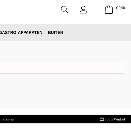
Wink
€ 0,00
GASTRO-APPARATEN
BUITEN
n klanten
Profi Winkel