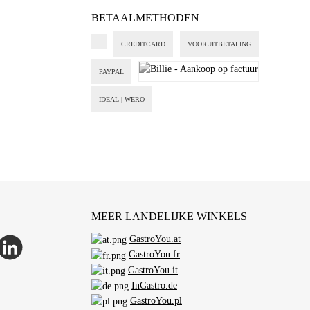
BETAALMETHODEN
CREDITCARD
VOORUITBETALING
PAYPAL
Billie - Aankoop op factuur
IDEAL | WERO
MEER LANDELIJKE WINKELS
GastroYou.at
p
inkedIn
GastroYou.fr
GastroYou.it
InGastro.de
GastroYou.pl