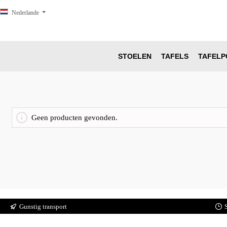
oekopdracht
Ga naar de hoofdnavigatie
Nederlande
STOELEN
TAFELS
TAFELP
Geen producten gevonden.
Gunstig transport