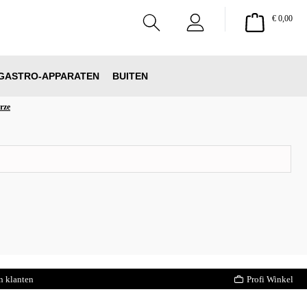
Wink
€ 0,00
GASTRO-APPARATEN
BUITEN
rze
n klanten
Profi Winkel