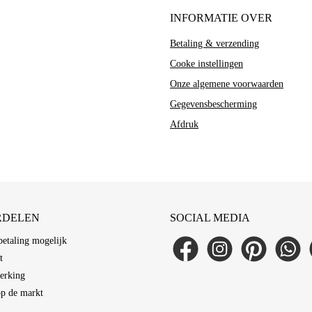
INFORMATIE OVER
ir verwenden Cookies
Betaling & verzending
ese Website verwendet Cookies, um Ihnen das beste Erlebnis auf unserer Website zu
eten. Sie können auswählen, welche Cookie-Kategorien Sie zulassen möchten.
Cooke instellingen
Erforderlich
Onze algemene voorwaarden
Cookie
Diese Cookies sind für die Grundfunktionen der Website erforderlich.
Anbieter
Zweck
Dauer
Alle akzeptieren
Anpassen
Alle ablehnen
Gegevensbescherming
Funktional
session-
Dieser Shop
Sitzungsverwaltung
Sitzung
Diese Cookies ermöglichen erweiterte Funktionen und Personalisierung.
Afdruk
Analyse
csrf
Dieser Shop
Schutz vor Cross-Site-Request-Forgery
Sitzung
Diese Cookies helfen uns, die Nutzung unserer Website zu verstehen.
Marketing
bubisoft_cookie_consent
Dieser Shop
Speichert Ihre Cookie-Einstellungen
365 Tage
Diese Cookies werden verwendet, um Ihnen relevante Werbung anzuzeigen.
wishlist-enabled
Dieser Shop
Wunschliste-Funktionalität
30 Tage
RDELEN
SOCIAL MEDIA
etaling mogelijk
Facebook
Instagram
Pinterest
WhatsAp
L
t
erking
op de markt