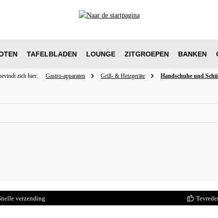
OTEN
TAFELBLADEN
LOUNGE
ZITGROEPEN
BANKEN
evindt zich hier:
Gastro-apparaten
Grill- & Heizgeräte
Handschuhe und Schü
Snelle verzending
Tevrede