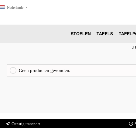
oekopdracht
Ga naar de hoofdnavigatie
Nederlande
STOELEN
TAFELS
TAFELP
U b
Geen producten gevonden.
Gunstig transport