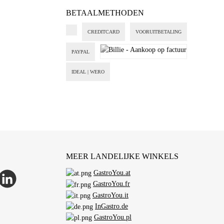
BETAALMETHODEN
CREDITCARD
VOORUITBETALING
PAYPAL
Billie - Aankoop op factuur
IDEAL | WERO
MEER LANDELIJKE WINKELS
GastroYou.at
p
inkedIn
GastroYou.fr
GastroYou.it
InGastro.de
GastroYou.pl