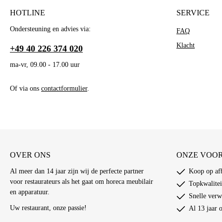
HOTLINE
SERVICE
W
Ondersteuning en advies via:
FAQ
Di
bi
Klacht
+49 40 226 374 020
ma-vr, 09.00 - 17.00 uur
Of via ons
contactformulier
.
OVER ONS
ONZE VOO
Al meer dan 14 jaar zijn wij de perfecte partner
Koop op afb
voor restaurateurs als het gaat om horeca meubilair
Topkwalitei
en apparatuur.
Snelle verw
Uw restaurant, onze passie!
Al 13 jaar 