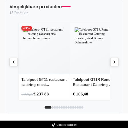
Vergelijkbare producten
15 Produkte
-23%
-
Tafelpoot GT11 restaurant
Tafelpoot GT1R Rond
Ou
catering roest...
Restaurant Catering ...
60
€ 237,88
€ 166,48
€ 309,28
€ 
Gunstig transport