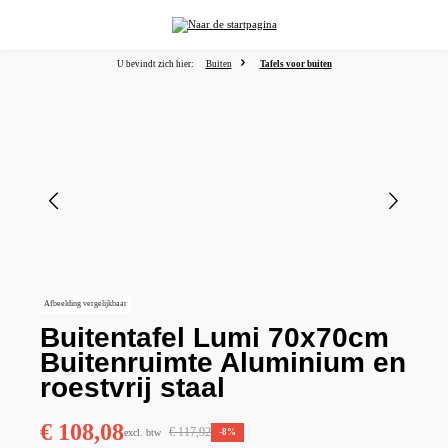
hoofdinhoud
U bevindt zich hier:
Buiten
Tafels voor buiten
Afbeeldingengalerij overslaan
Afbeelding vergelijkbaar
Buitentafel Lumi 70x70cm
Buitenruimte Aluminium en
roestvrij staal
€ 108,08
€ 117,92
excl. btw
-8%