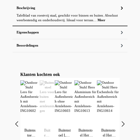
Beschrijving
Tafelblad van roestvrij staal, geschikt voor binnen en buiten. Absoluut
weerbestendig en onderhoudsvrij. Ideaal voor terrass…
Meer
Eigenschappen
Beoordelingen
Productgalerij overslaan
Klanten kochten ook
Buitens
Buit
Buitenst
Buitensto
Buitensto
toel
enst
oel Lero
el Hero
el Hero
Wir verwenden Cookies