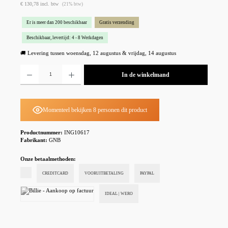
€ 130,78 incl. btw
(21% btw)
Er is meer dan 200 beschikbaar
Gratis verzending
Beschikbaar, levertijd: 4 - 8 Werkdagen
🚚 Levering tussen woensdag, 12 augustus & vrijdag, 14 augustus
Producthoeveelheid: Voer de gewenste hoeveelheid in of gebruik de knoppen om de hoeveelheid te
In de winkelmand
Momenteel bekijken 8 personen dit product
Productnummer:
ING10617
Fabrikant:
GNB
Onze betaalmethoden:
CREDITCARD
VOORUITBETALING
PAYPAL
IDEAL | WERO
Billie - Aankoop op factuur