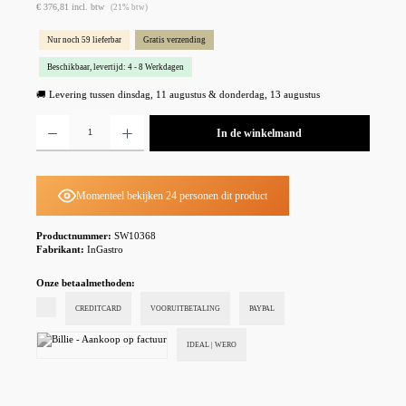
€ 376,81 incl. btw
(21% btw)
Nur noch 59 lieferbar
Gratis verzending
Beschikbaar, levertijd: 4 - 8 Werkdagen
🚚 Levering tussen dinsdag, 11 augustus & donderdag, 13 augustus
Producthoeveelheid: Voer de gewenste hoeveelheid in of gebruik de knoppen om de hoeveelheid te
In de winkelmand
Momenteel bekijken 24 personen dit product
Productnummer:
SW10368
Fabrikant:
InGastro
Onze betaalmethoden:
CREDITCARD
VOORUITBETALING
PAYPAL
IDEAL | WERO
Billie - Aankoop op factuur