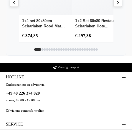
1+4 set 80x80cm
1+2 Set 80x80 Restaurant
1+
Scharlaken Rood Mat
Scharlaken Hote...
do
Rest...
€ 374,85
€ 297,38
€
Gunstig transport
HOTLINE
Ondersteuning en advies via:
+49 40 226 374 020
ma-vr, 09.00 - 17.00 uur
Of via ons
contactformulier
.
SERVICE