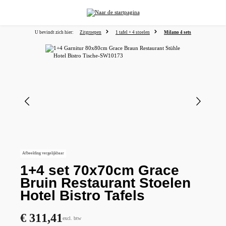
hoofdinhoud
U bevindt zich hier:
Zitgroepen
1 tafel + 4 stoelen
Milano 4 sets
Afbeeldingengalerij overslaan
Afbeelding vergelijkbaar
1+4 set 70x70cm Grace
Bruin Restaurant Stoelen
Hotel Bistro Tafels
€ 311,41
excl. btw