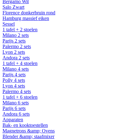
Bergamo Wit
Salo Zwart
Florence donkerbruin rond
Hamburg massief eiken
Sessel
1 tafel + 2 stoelen
Milano 2 sets
Parijs 2 sets
Palermo 2 sets
Lyon 2 sets
Andora 2 sets
1 tafel + 4 stoelen
Milano 4 sets
Parijs 4 sets
Polly 4 sets
Lyon 4 sets
Palermo 4 sets
1 tafel + 6 stoelen
Milano 6 sets
Parijs 6 sets
Andora 6 sets
Apparaten
Bak- en kooktoestellen
Magnetrons &amp; Ovens
Blender &amp; staafmixer