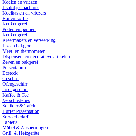
Koelen en vriezen
IJsblokjesmachines
Koelkasten en vriezers
Bar en koffie
Keukengerei
Potten en pannen
Keukengerei
Kleermakers en verwerking
IJs- en bakgerei
Meet- en thermometer
Dispensers en decoratieve artikelen
Zeven en bakgerei
Präsentation
Besteck
Geschirr
Ofengeschirr
Tischgeschirr
Kaffee & Tee
Verschiedenes
Schilder & Tafeln
Buffet-Präsentation
Servierbedarf
Tabletts
Möbel & Absperrungen
Grill- & Heizgeräte