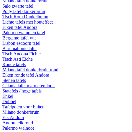
Milano tafel donkerbruin
Salo zwarte tafel
Polly tafel donkerbruin
Tisch Rom Dunkelbraun
Lichte tafels met houteffect
Eiken tafel Andora
Palermo walnoten tafel
Bergamo tafel wit
Lisbon esdoorn tafel
Bari mahonie tafel
Tisch Ancona Fichte
Tisch Asti Eiche
Ronde tafels
Milano tafel donkerbruin rond
Eiken ronde tafel Andora
Stenen tafels
Catania tafel marmeren look
Statafels / hoge tafels
Enkel
Dubbel
Tafelpoten voor buiten
Milano donkerbruin
Eik Andora
Andora eik rond
Palermo walnoot