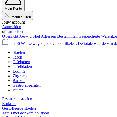
Mein Konto
Menu sluiten
Jouw account
Aanmelden
of
aanmelden
Overzicht
Jouw profiel
Adressen
Bestellingen
Gespeicherte Warenkö
€ 0,00
Winkelwagentje bevat 0 artikelen. De totale waarde van d
Stoelen
Tafels
Tafelpoten
Tafelbladen
Lounge
Zitgroepen
Banken
Gastro-apparaten
Buiten
Restaurant stoelen
Barkruk
Gestoffeerde stoelen
Tafels met donkere houtlook